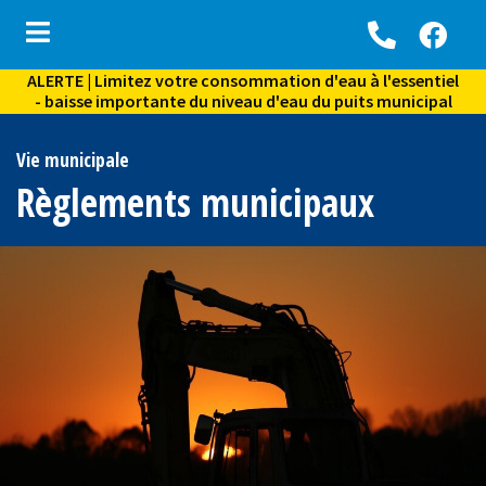
ALERTE | Limitez votre consommation d'eau à l'essentiel
ubmenu (Vie municipale )
- baisse importante du niveau d'eau du puits municipal
bmenu (Services aux citoyens )
Vie municipale
ubmenu (Environnement )
Règlements municipaux
bmenu (Activités, loisirs et vie communautaire )
ubmenu (Culture et tourisme )
ubmenu (Archives )