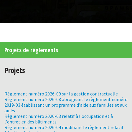
Projets de règlements
Projets
Règlement numéro 2026-09 sur la gestion contractuelle
Règlement numéro 2026-08 abrogeant le règlement numéro
2019-03 établissant un programme d'aide aux familles et aux
aînés
Règlement numéro 2026-03 relatif à l'occupation et à
l'entretien des bâtiments
Règlement numéro 2026-04 modifiant le règlement relatif