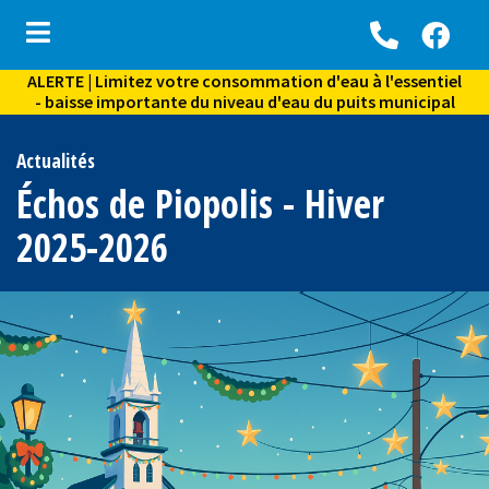
ALERTE | Limitez votre consommation d'eau à l'essentiel
ubmenu (Vie municipale )
- baisse importante du niveau d'eau du puits municipal
bmenu (Services aux citoyens )
Actualités
ubmenu (Environnement )
Échos de Piopolis - Hiver
bmenu (Activités, loisirs et vie communautaire )
2025-2026
ubmenu (Culture et tourisme )
ubmenu (Archives )