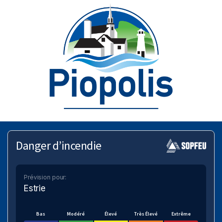
Danger d’incendie
Prévision pour:
Estrie
Bas
Modéré
Élevé
Très Élevé
Extrême