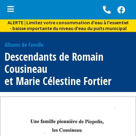
ALERTE | Limitez votre consommation d'eau à l'essentiel
ubmenu (Vie municipale )
- baisse importante du niveau d'eau du puits municipal
bmenu (Services aux citoyens )
Albums de famille
ubmenu (Environnement )
Descendants de Romain
bmenu (Activités, loisirs et vie communautaire )
Cousineau
ubmenu (Culture et tourisme )
et Marie Célestine Fortier
ubmenu (Archives )