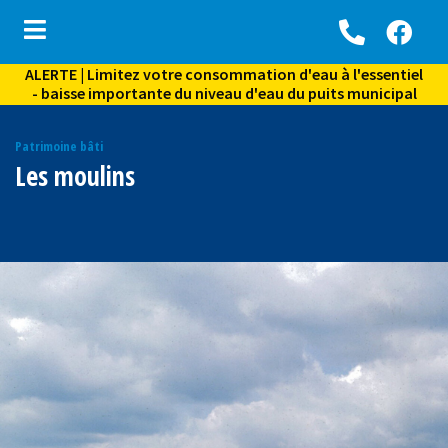
ALERTE | Limitez votre consommation d'eau à l'essentiel
ubmenu (Vie municipale )
- baisse importante du niveau d'eau du puits municipal
bmenu (Services aux citoyens )
Patrimoine bâti
ubmenu (Environnement )
Les moulins
bmenu (Activités, loisirs et vie communautaire )
ubmenu (Culture et tourisme )
ubmenu (Archives )