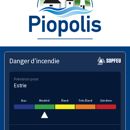
Danger d’incendie
Prévision pour:
Estrie
Bas
Modéré
Élevé
Très Élevé
Extrême