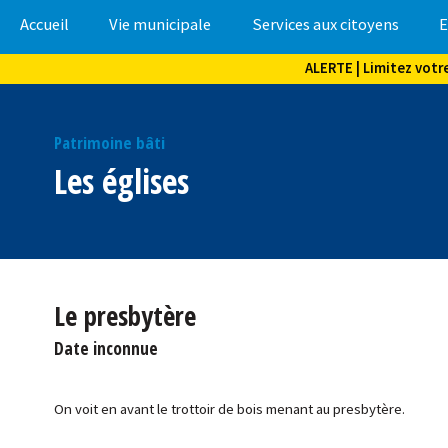
Accueil
Vie municipale
Services aux citoyens
E
ALERTE | Limitez votr
Patrimoine bâti
Les églises
Le presbytère
Date inconnue
On voit en avant le trottoir de bois menant au presbytère.