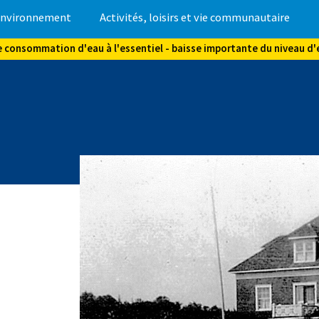
nvironnement
Activités, loisirs et vie communautaire
e consommation d'eau à l'essentiel - baisse importante du niveau d'